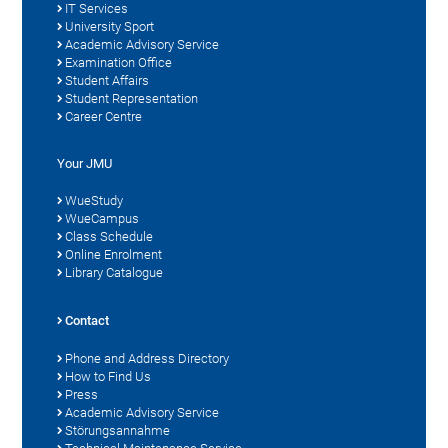
IT Services
University Sport
Academic Advisory Service
Examination Office
Student Affairs
Student Representation
Career Centre
Your JMU
WueStudy
WueCampus
Class Schedule
Online Enrolment
Library Catalogue
Contact
Phone and Address Directory
How to Find Us
Press
Academic Advisory Service
Störungsannahme