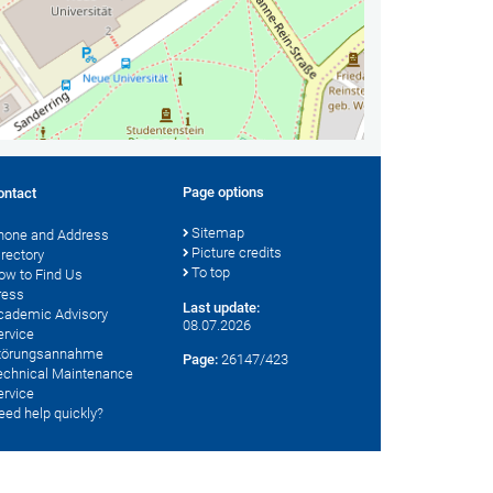
Page options
ontact
Sitemap
hone and Address
Picture credits
irectory
To top
ow to Find Us
ress
Last update:
cademic Advisory
08.07.2026
ervice
törungsannahme
Page:
26147/423
echnical Maintenance
ervice
eed help quickly?