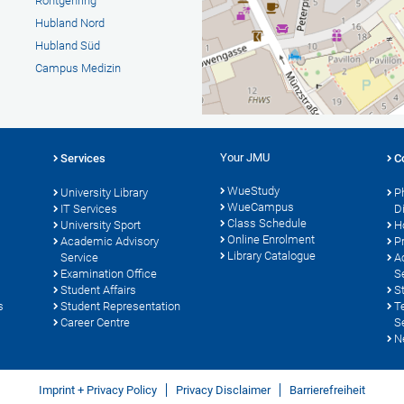
Röntgenring
Hubland Nord
Hubland Süd
Campus Medizin
Your JMU
Services
C
WueStudy
University Library
P
WueCampus
s
IT Services
D
Class Schedule
University Sport
H
Online Enrolment
Academic Advisory
P
Library Catalogue
Service
A
Examination Office
S
Student Affairs
S
s
Student Representation
T
Career Centre
S
N
Imprint + Privacy Policy
Privacy Disclaimer
Barrierefreiheit