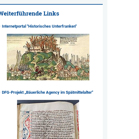
Weiterführende Links
Internetportal "Historisches Unterfranken"
DFG-Projekt „Bäuerliche Agency im Spätmittelalter"