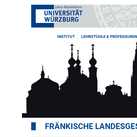
INSTITUT
LEHRSTÜHLE & PROFESSUREN
FRÄNKISCHE LANDESGE