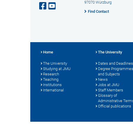
97070 Würzburg
Find Contact
Home
The University
The University
Dates and Deadlines
Studying at JMU
Degree Programme
Research
and Subjects
Teaching
News
Institutions
Jobs at JMU
International
Staff Members
Glossary of
Administrative Term
Official publications