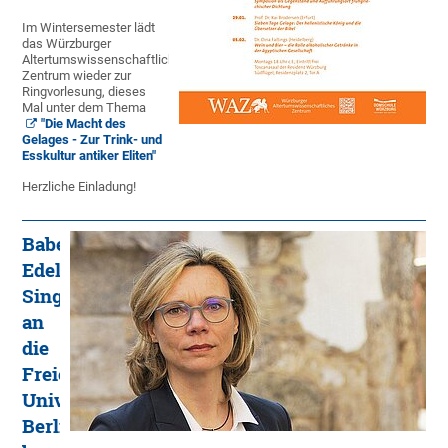
Im Wintersemester lädt
das Würzburger
Altertumswissenschaftliche
Zentrum wieder zur
Ringvorlesung, dieses
Mal unter dem Thema
"Die Macht des
Gelages - Zur Trink- und
Esskultur antiker Eliten"
Herzliche Einladung!
Babett
Edelmann-
Singer
an
die
Freie
Universität
Berlin