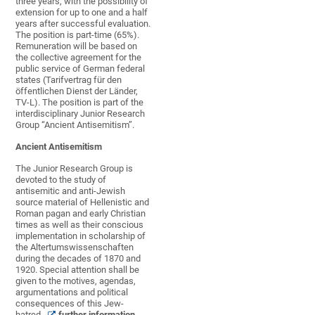
three years, with the possibility of
extension for up to one and a half
years after successful evaluation.
The position is part-time (65%).
Remuneration will be based on
the collective agreement for the
public service of German federal
states (Tarifvertrag für den
öffentlichen Dienst der Länder,
TV-L). The position is part of the
interdisciplinary Junior Research
Group “Ancient Antisemitism”.
Ancient Antisemitism
The Junior Research Group is
devoted to the study of
antisemitic and anti-Jewish
source material of Hellenistic and
Roman pagan and early Christian
times as well as their conscious
implementation in scholarship of
the Altertumswissenschaften
during the decades of 1870 and
1920. Special attention shall be
given to the motives, agendas,
argumentations and political
consequences of this Jew-
hatred.
further information