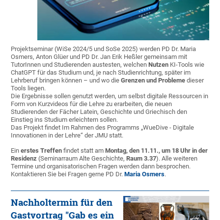
Projektseminar (WiSe 2024/5 und SoSe 2025) werden PD Dr. Maria
Osmers, Anton Glüer und PD Dr. Jan Erik Heßler gemeinsam mit
TutorInnen und Studierenden austesten, welchen
Nutzen
KI-Tools wie
ChatGPT für das Studium und, je nach Studienrichtung, später im
Lehrberuf bringen können – und wo die
Grenzen und Probleme
dieser
Tools liegen.
Die Ergebnisse sollen genutzt werden, um selbst digitale Ressourcen in
Form von Kurzvideos für die Lehre zu erarbeiten, die neuen
Studierenden der Fächer Latein, Geschichte und Griechisch den
Einstieg ins Studium erleichtern sollen.
Das Projekt findet Im Rahmen des Programms „WueDive - Digitale
Innovationen in der Lehre“ der JMU statt.
Ein
erstes Treffen
findet statt am
Montag, den 11.11., um 18 Uhr in der
Residenz
(Seminarraum Alte Geschichte,
Raum 3.37
). Alle weiteren
Termine und organisatorischen Fragen werden dann besprochen.
Kontaktieren Sie bei Fragen gerne PD Dr.
Maria Osmers
.
Nachholtermin für den
Gastvortrag "Gab es ein