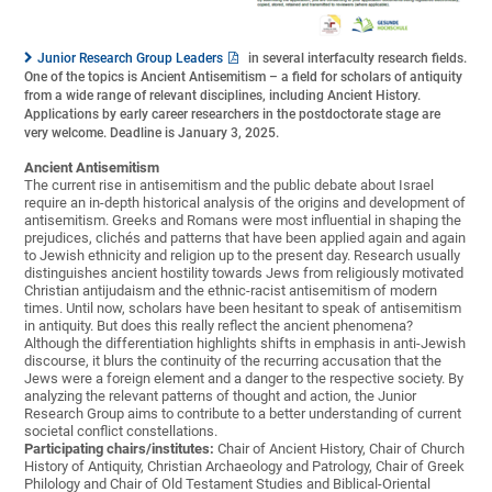
Junior Research Group Leaders
in several interfaculty research fields.
One of the topics is Ancient Antisemitism – a field for scholars of antiquity
from a wide range of relevant disciplines, including Ancient History.
Applications by early career researchers in the postdoctorate stage are
very welcome. Deadline is January 3, 2025.
Ancient Antisemitism
The current rise in antisemitism and the public debate about Israel
require an in-depth historical analysis of the origins and development of
antisemitism. Greeks and Romans were most influential in shaping the
prejudices, clichés and patterns that have been applied again and again
to Jewish ethnicity and religion up to the present day. Research usually
distinguishes ancient hostility towards Jews from religiously motivated
Christian antijudaism and the ethnic-racist antisemitism of modern
times. Until now, scholars have been hesitant to speak of antisemitism
in antiquity. But does this really reflect the ancient phenomena?
Although the differentiation highlights shifts in emphasis in anti-Jewish
discourse, it blurs the continuity of the recurring accusation that the
Jews were a foreign element and a danger to the respective society. By
analyzing the relevant patterns of thought and action, the Junior
Research Group aims to contribute to a better understanding of current
societal conflict constellations.
Participating chairs/institutes:
Chair of Ancient History, Chair of Church
History of Antiquity, Christian Archaeology and Patrology, Chair of Greek
Philology and Chair of Old Testament Studies and Biblical-Oriental