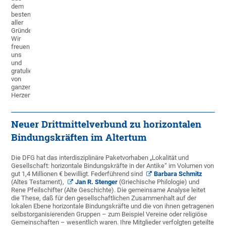
dem
besten
aller
Gründe.
Wir
freuen
uns
und
gratulieren
von
ganzem
Herzen!
Neuer Drittmittelverbund zu horizontalen
Bindungskräften im Altertum
Die DFG hat das interdisziplinäre Paketvorhaben „Lokalität und
Gesellschaft: horizontale Bindungskräfte in der Antike“ im Volumen von
gut 1,4 Millionen € bewilligt. Federführend sind
Barbara Schmitz
(Altes Testament),
Jan R. Stenger
(Griechische Philologie) und
Rene Pfeilschifter (Alte Geschichte). Die gemeinsame Analyse leitet
die These, daß für den gesellschaftlichen Zusammenhalt auf der
lokalen Ebene horizontale Bindungskräfte und die von ihnen getragenen
selbstorganisierenden Gruppen – zum Beispiel Vereine oder religiöse
Gemeinschaften – wesentlich waren. Ihre Mitglieder verfolgten geteilte