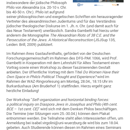
insbesondere der jüdische Philosoph
Philo von Alexandria (ca. 20-10 v. Chr.
bis 40-50 n. Chr.). Philo ist aufgrund
seiner philosophischen und exegetischen Schriften ein herausragender
Vertreter des alexandrinischen Judentums und für das Verständnis
jüdischer theologischer Diskurse im 1. Jh. n. Chr. (und damit auch für
das Neue Testament) unerlässlich. Sandra Gambetti hat hierzu unter
anderem die Monographie
The Alexandrian Riots of 38 C.E. and the
Persecution of the Jews. A Historical Reconstruction
(JSJSup 135,
Leiden: Brill, 2009) publiziert.
Im Rahmen ihres Gastaufenthalts, gefördert von der Deutschen
Forschungsgemeinschaft im Rahmen des DFG-PAK 1066, wird Prof.
Gambetti in Kooperation mit dem Lehrstuhl für Altes Testament einen
Vortrag sowie einen Workshop zu dieser faszinierenden Gestalt
anbieten. Der öffentliche Vortrag mit dem Titel
Do Women Have their
Own Space in Philo’s Political Thought and Experience?
wird im
Rahmen der WAZ-Ringvorlesung am Montag, 28.04., 18.15 Uhr im
Burkardushaus (Am Bruderhof 1) stattfinden. Hierzu ergeht ganz
herzliche Einladung!
Der Workshop "
Self-organization and horizontal binding forces:
a political inquiry on Diaspora Jews in Josephus and Philo (4th cent.
BCE – 1st cent. CE)
" wird sich mit dem Denken Philos beschäftigen.
Die Termine (vier Sitzungen vom 25.-30.04.) können dem Plakat
entnommen werden. Die Teilnahme steht allen Interessierten offen, um
Anmeldung bei isabel.virgolini@uni-wuerzburg.de wird bis zum 18.04.
gebeten. Auch Studierende können diesen im Rahmen eines Seminars