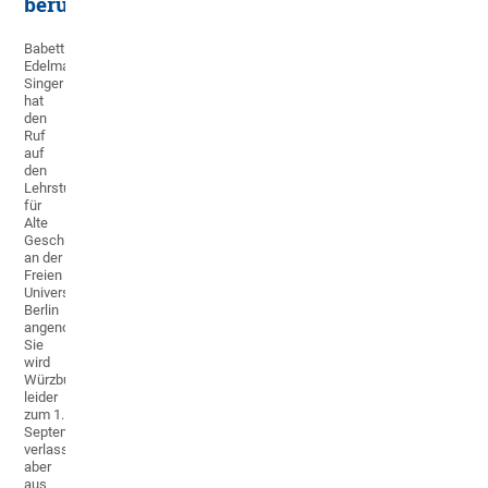
berufen
Babett
Edelmann-
Singer
hat
den
Ruf
auf
den
Lehrstuhl
für
Alte
Geschichte
an der
Freien
Universität
Berlin
angenommen.
Sie
wird
Würzburg
leider
zum 1.
September
verlassen,
aber
aus