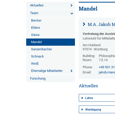
Aktuelles
Mandel
Team
Becker
M.A. Jakob 
Ehlers
Vertretung der Assis
Giese
Lehrstuhl für Mittela
Mandel
Am Hubland
Sanzenbacher
97074
Würzburg
Building:
Philosophi
Schnack
Room:
7.E.14
Weiß
Phone:
+49 931 3
Ehemalige Mitarbeiter
Email:
jakob.man
Forschung
Aktuelles
Lehre
Werdegang