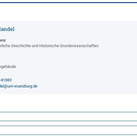
Mandel
tenz
lterliche Geschichte und Historische Grundwissenschaften
egebäude
1-81883
del@uni-wuerzburg.de