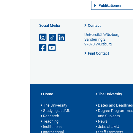
Publikationen
Social Media
Contact
Universität Würzburg
Sanderring 2
97070 Würzburg
Find Contact
Home
The University
The University
Dates and Deadlines
Studying at JMU
Degree Programme
Research
and Subjects
Teaching
News
Institutions
Jobs at JMU
International
Staff Members