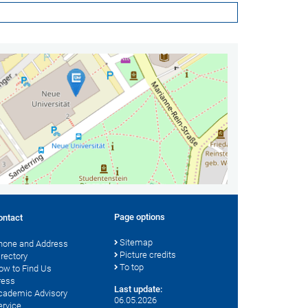
Page options
ontact
Sitemap
hone and Address
Picture credits
irectory
To top
ow to Find Us
ress
Last update:
cademic Advisory
06.05.2026
ervice