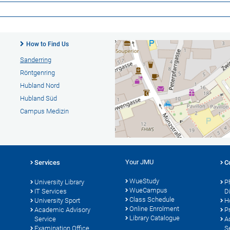
How to Find Us
Sanderring
Röntgenring
Hubland Nord
Hubland Süd
Campus Medizin
Your JMU
Services
C
WueStudy
University Library
P
WueCampus
s
IT Services
D
Class Schedule
University Sport
H
Online Enrolment
Academic Advisory
P
Library Catalogue
Service
A
Examination Office
S