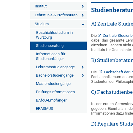
Institut
Studienberatu
Lehrstühle & Professuren
A) Zentrale Stud
Studium
Geschichtsstudium in
Die
Zentrale Studienb
Würzburg
dabei das gesamte Lehra
einzelnen Fächern nicht 
Studienberatung
Instituts für Geschichte.
Informationen für
Studienanfänger
B) Studienberatu
Lehramtsstudiengänge
Die
Fachschaft der P
Bachelorstudiengänge
Fachschaftsraum an und i
Studenten der Philosophi
Masterstudiengänge
C) Fachstudienb
Prüfungsinformationen
BAföG-Empfänger
In der ersten Semester
ERASMUS
gegeben. Ebenfalls in d
Informationen dazu find
D) Reguläre Stud