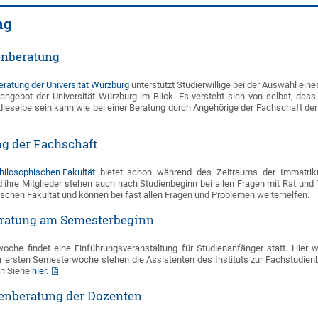
ng
ienberatung
eratung der Universität Würzburg
unterstützt Studierwillige bei der Auswahl ein
ngebot der Universität Würzburg im Blick. Es versteht sich von selbst, dass
dieselbe sein kann wie bei einer Beratung durch Angehörige der Fachschaft de
ng der Fachschaft
hilosophischen Fakultät
bietet schon während des Zeitraums der Immatrikul
hre Mitglieder stehen auch nach Studienbeginn bei allen Fragen mit Rat und T
schen Fakultät und können bei fast allen Fragen und Problemen weiterhelfen.
eratung am Semesterbeginn
woche findet eine Einführungsveranstaltung für Studienanfänger statt. Hie
er ersten Semesterwoche stehen die Assistenten des Instituts zur Fachstudien
en Siehe
hier.
ienberatung der Dozenten