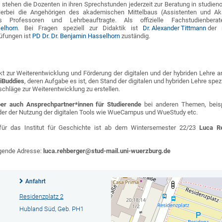
tehen die Dozenten in ihren Sprechstunden jederzeit zur Beratung in studien
ierbei die Angehörigen des akademischen Mittelbaus (Assistenten und Ak
 Professoren und Lehrbeauftragte. Als offizielle Fachstudienber
selhorn
. Bei Fragen speziell zur Didaktik ist
Dr. Alexander Tittmann
der 
üfungen ist
PD Dr. Dr. Benjamin Hasselhorn
zuständig.
ekt zur Weiterentwicklung und Förderung der digitalen und der hybriden Lehre a
iBuddies
, deren Aufgabe es ist, den Stand der digitalen und hybriden Lehre spe
chläge zur Weiterentwicklung zu erstellen.
ber auch Ansprechpartner*innen für Studierende
bei anderen Themen, beis
der der Nutzung der digitalen Tools wie WueCampus und WueStudy etc.
für das Institut für Geschichte ist ab dem Wintersemester 22/23
Luca R
lgende Adresse:
luca.rehberger@stud-mail.uni-wuerzburg.de
Anfahrt
Residenzplatz 2
Hubland Süd, Geb. PH1