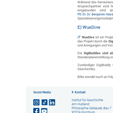
Während des Semesters s
Ansprechpartner sind h
eingebunden sind als
PD Dr. Dr. Benjamin Has
Spezialisierungsmodulpr
E) WueDive
WueDive
ist ein Proj
das Projekt durch die
Dig
und Anregungen und Vors
Die
DigiBuddies sind a
Stundenplanerstellung o
Zuständiger DigiBuddy 
Geschichte).
Bitte wendet euch an fo
Social Media
Kontakt
Institut für Geschichte
Am Hubland
Philosophie-Gebäude, Bau 7
97074 Würzburg