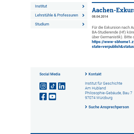
Institut
Aachen-Exkursi
Lehrstühle & Professuren
08.04.2014
Studium
Für die Exkursion nach A
BA-Studierende (Hf) könn
über Germanistik). Bitte
https://www-sbhome1.zv
state=verpublish&statu
Social Media
Kontakt
Institut für Geschichte
Am Hubland
Philosophie-Gebäude, Bau 7
97074 Würzburg
Suche Ansprechperson