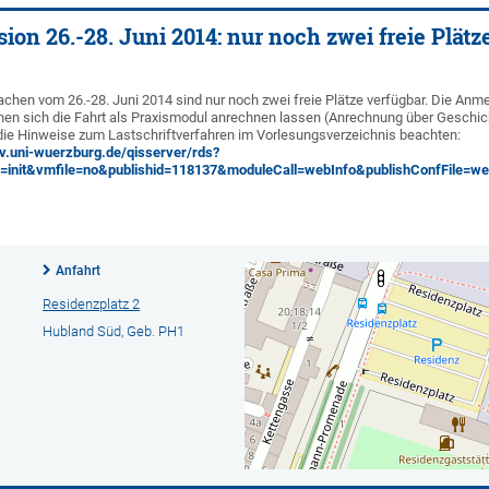
on 26.-28. Juni 2014: nur noch zwei freie Plätz
achen vom 26.-28. Juni 2014 sind nur noch zwei freie Plätze verfügbar. Die Anm
en sich die Fahrt als Praxismodul anrechnen lassen (Anrechnung über Geschich
 die Hinweise zum Lastschriftverfahren im Vorlesungsverzeichnis beachten:
.uni-wuerzburg.de/qisserver/rds?
s=init&vmfile=no&publishid=118137&moduleCall=webInfo&publishConfFile=we
Anfahrt
Residenzplatz 2
Hubland Süd, Geb. PH1