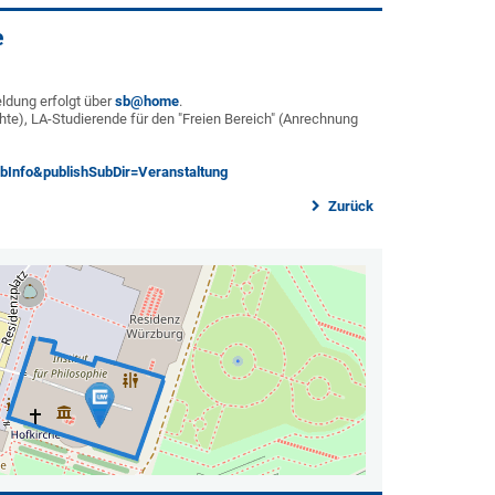
e
eldung erfolgt über
sb@home
.
te), LA-Studierende für den "Freien Bereich" (Anrechnung
bInfo&publishSubDir=Veranstaltung
Zurück