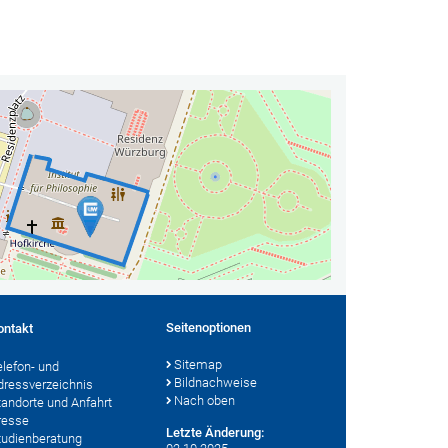
Seitenoptionen
ontakt
Sitemap
elefon- und
Bildnachweise
dressverzeichnis
Nach oben
tandorte und Anfahrt
resse
Letzte Änderung:
tudienberatung