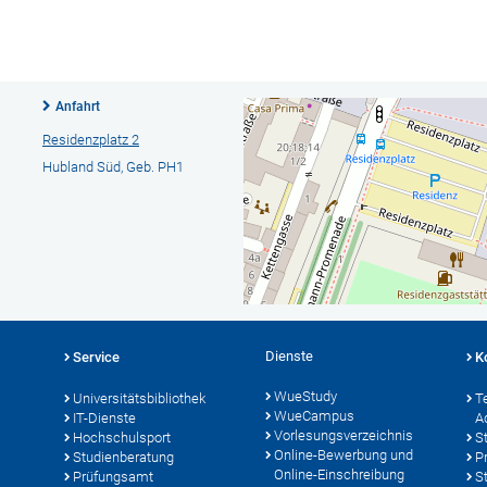
Anfahrt
Residenzplatz 2
Hubland Süd, Geb. PH1
Dienste
Service
K
WueStudy
Universitätsbibliothek
T
WueCampus
IT-Dienste
A
Vorlesungsverzeichnis
Hochschulsport
S
Online-Bewerbung und
Studienberatung
P
Online-Einschreibung
Prüfungsamt
S