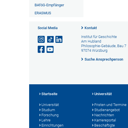
BAföG-Empfänger
ERASMUS
Social Media
Kontakt
Institut für Geschichte
Am Hubland
Philosophie-Gebäude, Bau 7
97074 Würzburg
Suche Ansprechperson
Startseite
Universität
Universität
Fristen und Termine
Studium
Studienangebot
Forschung
Nachrichten
Lehre
Karriereportal
Einrichtungen
Beschäftigte