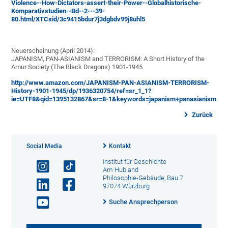
Violence--How-Dictators-assert-their-Power--Globalhistorische-
Komparativstudien--Bd--2---39-
80.html/XTCsid/3c9415bdur7j3dgbdv99j8uhl5
Neuerscheinung (April 2014):
JAPANISM, PAN-ASIANISM and TERRORISM: A Short History of the
Amur Society (The Black Dragons) 1901-1945
http://www.amazon.com/JAPANISM-PAN-ASIANISM-TERRORISM-
History-1901-1945/dp/1936320754/ref=sr_1_1?
ie=UTF8&qid=1395132867&sr=8-1&keywords=japanism+panasianism
Zurück
Social Media
Kontakt
Institut für Geschichte
Am Hubland
Philosophie-Gebäude, Bau 7
97074 Würzburg
Suche Ansprechperson