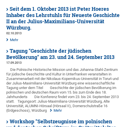
Seit dem 1. Oktober 2013 ist Peter Hoeres
Inhaber des Lehrstuhls für Neueste Geschichte
II an der Julius-Maximilians-Universität
Würzburg.
02.10.2013
Mehr
Tagung "Geschichte der jüdischen
Bevölkerung" am 23. und 24. September 2013
17.09.2013
Die Polnische Historische Mission und das Johanna-Stahl-Zentrum
für jüdische Geschichte und Kultur in Unterfranken veranstalten in
Zusammenarbeit mit der Nikolaus-Kopernikus-Universität in Toruń und
der Julius-Maximilians-Universität Würzburg eine wissenschaftliche
Tagung unter dem Titel
Geschichte der jüdischen Bevölkerung im
polnischen und deutschen Raum vom 15. bis zum Ende des 18.
Jahrhunderts
Die Konferenz findet vom 23. bis 24. September 2013
statt.
Tagungsort: Julius-Maximilians-Universität Würzburg, Alte
Universität, ALUMNI-Hörsaal (Hörsaal II), Domerschulstraße 16
(Erdgeschoss), Würzburg
Mehr
Workshop "Selbstzeugnisse im polnischen