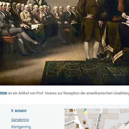
2026
ist ein Artikel von Prof. Hoeres zur Rezeption der amerikanischen Unabhän
Anfahrt
Sanderring
Röntgenring